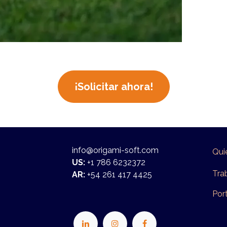
¡Solicitar ahora!
info@origami-soft.com
Qui
US:
+1 786 6232372
Tra
AR:
+54 261 417 4425
Po​​r