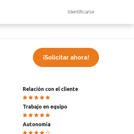
Contacto
Trabaja en Origami
Identificarse
Odoo Academ
¡Solicitar ahora!
Relación con el cliente
Trabajo en equipo
Autonomía