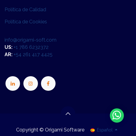
Política de Calidad
Política de Cookies
info@origami-soft.com
US:
+1 786 6232372
AR:
+54 261 417 4425
Copyright © Origami Software
Español